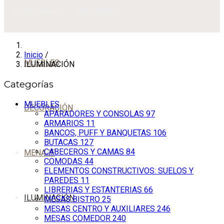
Inicio
/
MUEBLES
ILUMINACIÓN
Categorías
MUEBLES
DECORACIÓN
APARADORES Y CONSOLAS
97
ARMARIOS
11
BANCOS, PUFF Y BANQUETAS
106
BUTACAS
127
CABECEROS Y CAMAS
84
MENAJE
COMODAS
44
ELEMENTOS CONSTRUCTIVOS: SUELOS Y
PAREDES
11
LIBRERIAS Y ESTANTERIAS
66
ILUMINACIÓN
MESAS BISTRO
25
MESAS CENTRO Y AUXILIARES
246
MESAS COMEDOR
240