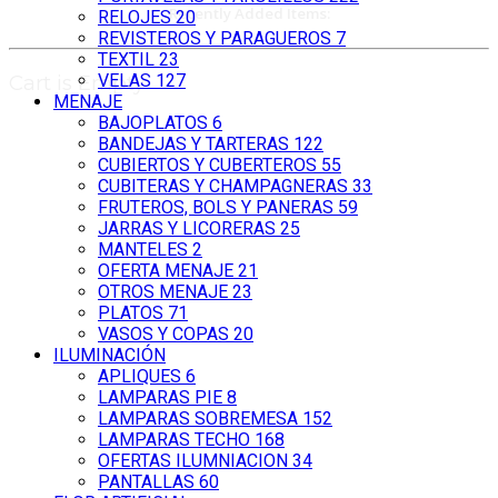
Recently Added Items:
RELOJES
20
REVISTEROS Y PARAGUEROS
7
TEXTIL
23
VELAS
127
Cart is Empty
MENAJE
BAJOPLATOS
6
BANDEJAS Y TARTERAS
122
CUBIERTOS Y CUBERTEROS
55
CUBITERAS Y CHAMPAGNERAS
33
FRUTEROS, BOLS Y PANERAS
59
JARRAS Y LICORERAS
25
MANTELES
2
OFERTA MENAJE
21
OTROS MENAJE
23
PLATOS
71
VASOS Y COPAS
20
ILUMINACIÓN
APLIQUES
6
LAMPARAS PIE
8
LAMPARAS SOBREMESA
152
LAMPARAS TECHO
168
OFERTAS ILUMNIACION
34
PANTALLAS
60