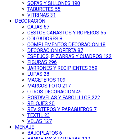
SOFAS Y SILLONES
190
TABURETES
55
VITRINAS
31
DECORACIÓN
CAJAS
67
CESTOS,CANASTOS Y ROPEROS
55
COLGADORES
8
COMPLEMENTOS DECORACION
18
DECORACION OFERTA
87
ESPEJOS, PIZARRAS Y CUADROS
122
FIGURAS
296
JARRONES Y RECIPIENTES
359
LUPAS
28
MACETEROS
109
MARCOS FOTO
217
OTROS DECORACION
49
PORTAVELAS Y FAROLILLOS
222
RELOJES
20
REVISTEROS Y PARAGUEROS
7
TEXTIL
23
VELAS
127
MENAJE
BAJOPLATOS
6
BANDEJAS Y TARTERAS
122