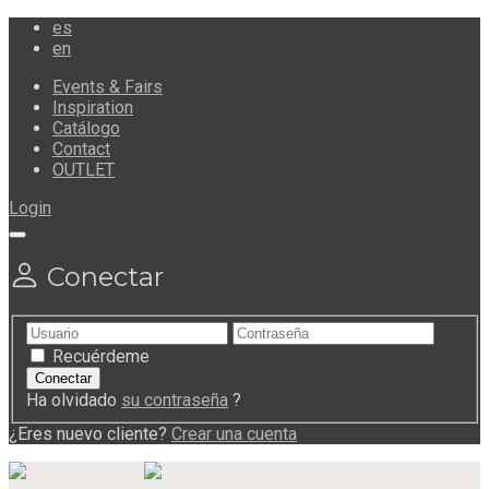
es
en
Events & Fairs
Inspiration
Catálogo
Contact
OUTLET
Login
Conectar
Recuérdeme
Ha olvidado
su contraseña
?
¿Eres nuevo cliente?
Crear una cuenta