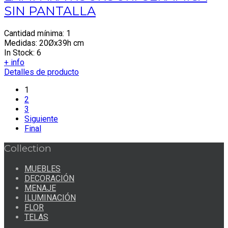
SIN PANTALLA
Cantidad mínima: 1
Medidas: 20Øx39h cm
In Stock: 6
+ info
Detalles de producto
1
2
3
Siguiente
Final
Collection
MUEBLES
DECORACIÓN
MENAJE
ILUMINACIÓN
FLOR
TELAS