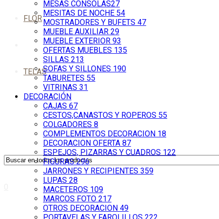
MESAS CONSOLAS
27
MESITAS DE NOCHE
54
FLOR
MOSTRADORES Y BUFETS
47
MUEBLE AUXILIAR
29
MUEBLE EXTERIOR
93
OFERTAS MUEBLES
135
SILLAS
213
SOFAS Y SILLONES
190
TELAS
TABURETES
55
VITRINAS
31
DECORACIÓN
CAJAS
67
CESTOS,CANASTOS Y ROPEROS
55
COLGADORES
8
COMPLEMENTOS DECORACION
18
DECORACION OFERTA
87
ESPEJOS, PIZARRAS Y CUADROS
122
FIGURAS
296
JARRONES Y RECIPIENTES
359
LUPAS
28
0
MACETEROS
109
MARCOS FOTO
217
OTROS DECORACION
49
PORTAVELAS Y FAROLILLOS
222