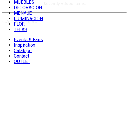
MUEBLES
Recently Added Items:
DECORACIÓN
MENAJE
ILUMINACIÓN
Cart is Empty
FLOR
TELAS
Events & Fairs
Inspiration
Catálogo
Contact
OUTLET