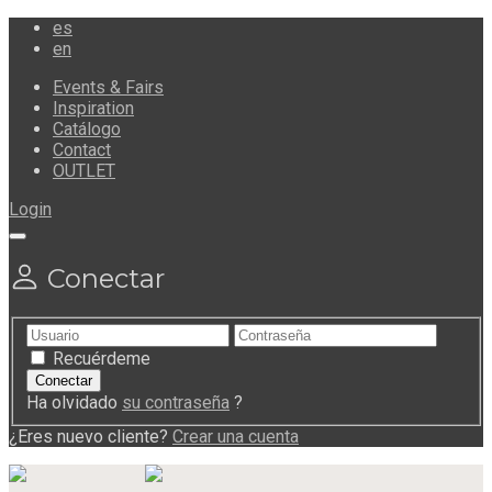
es
en
Events & Fairs
Inspiration
Catálogo
Contact
OUTLET
Login
Conectar
Recuérdeme
Ha olvidado
su contraseña
?
¿Eres nuevo cliente?
Crear una cuenta