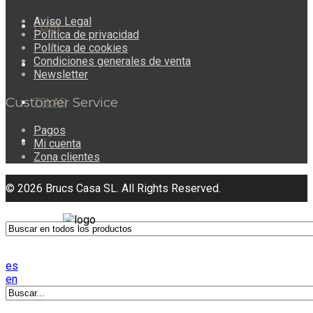
Aviso Legal
FLOR
Política de privacidad
Política de cookies
Condiciones generales de venta
Newsletter
Customer Service
TELAS
Pagos
Mi cuenta
Zona clientes
© 2026 Brucs Casa SL. All Rights Reserved.
es
0
en