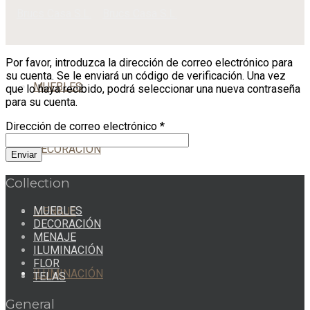
Por favor, introduzca la dirección de correo electrónico para
su cuenta. Se le enviará un código de verificación. Una vez
MUEBLES
que lo haya recibido, podrá seleccionar una nueva contraseña
para su cuenta.
Dirección de correo electrónico
*
DECORACIÓN
Enviar
Collection
MUEBLES
MENAJE
DECORACIÓN
MENAJE
ILUMINACIÓN
FLOR
ILUMINACIÓN
TELAS
General